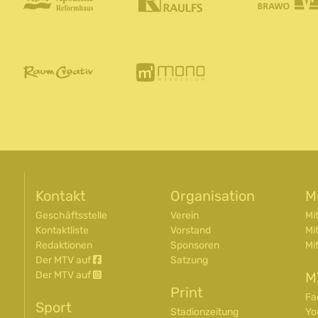
Kontakt
Organisation
M
Geschäftsstelle
Verein
Mi
Kontaktliste
Vorstand
Mi
Redaktionen
Sponsoren
Mi
Der MTV auf
Satzung
M
Der MTV auf
Print
Fa
Sport
Stadionzeitung
Yo