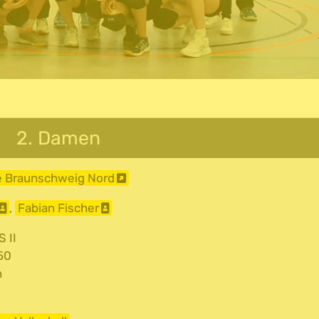
2. Damen
e Braunschweig Nord
,
Fabian Fischer
 II
50
n