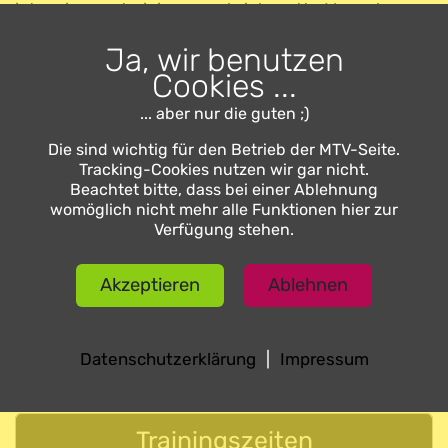
intensiver zu trainieren und viele nette Menschen zu
treffen.
Ja, wir benutzen
Ein Probetraining ab 16 Jahren ist jederzeit möglich.
Cookies ...
... aber nur die guten ;)
Organisation
Die sind wichtig für den Betrieb der MTV-Seite.
Tracking-Cookies nutzen wir gar nicht.
Übungsleiter
Beachtet bitte, dass bei einer Ablehnung
womöglich nicht mehr alle Funktionen hier zur
Sönke Zumdick
, Bujinkan Budô Taijutsu Nidan
Verfügung stehen.
Trainingsort
Sporthalle Albert-Schweitzer-Schule
Akzeptieren
Ablehnen
Bauernkamp 1
38518 Gifhorn
Karte
Datenschutzerklärung
|
Impressum
Trainingszeiten